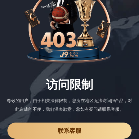
访问限制
尊敬的用户，由于相关法律限制，您所在地区无法访问J9产品，对
此造成的不便，我们深表歉意，您如有疑问请联系客服。
联系客服