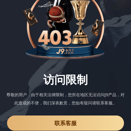
访问限制
尊敬的用户，由于相关法律限制，您所在地区无法访问J9产品，对
此造成的不便，我们深表歉意，您如有疑问请联系客服。
联系客服