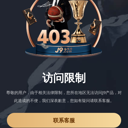
访问限制
尊敬的用户，由于相关法律限制，您所在地区无法访问J9产品，对
此造成的不便，我们深表歉意，您如有疑问请联系客服。
联系客服