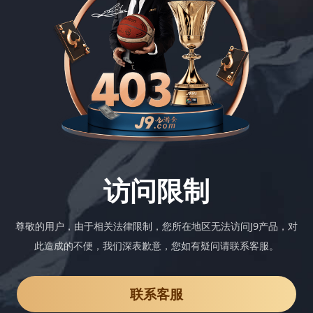
访问限制
尊敬的用户，由于相关法律限制，您所在地区无法访问J9产品，对
此造成的不便，我们深表歉意，您如有疑问请联系客服。
联系客服